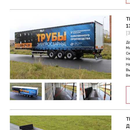
Т
1
[
До
Ма
С
На
На
В
Вн
Т
Д