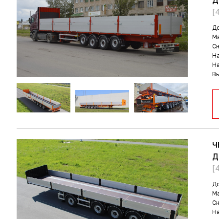
Д
[
До
Ма
С
На
На
В
Ч
Д
[
До
Ма
С
На