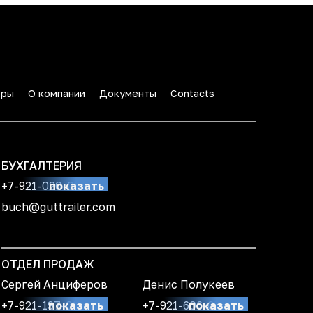
еры
О компании
Документы
Contacts
БУХГАЛТЕРИЯ
+7-921-020-03-09
показать
buch@guttrailer.com
ОТДЕЛ ПРОДАЖ
Сергей Анциферов
Денис Полукеев
+7-921-197-03-24
показать
+7-921-606-07-61
показать