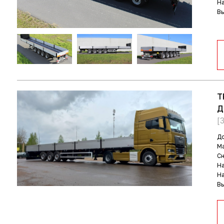
На
В
Т
Д
[
До
Ма
С
На
На
В